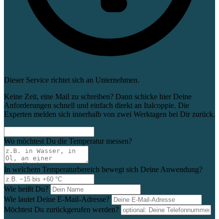
Dieser Service richtet sich an Unternehmen.
Keine Zeit, eine Mail zu schreiben? Dann schicke hier Deine
Anforderungen schnell und einfach direkt an Italcoppie. Die
Experten melden sich innerhalb von zwei Werktagen bei Dir zurück.
Wo möchtest Du die Temperatur messen?
In welchem Temperaturbereich bewegt sich Deine Anwendung?
Wie heißt Du?
Wie lautet Deine E-Mail-Adresse?
Möchtest Du zurückgerufen werden?