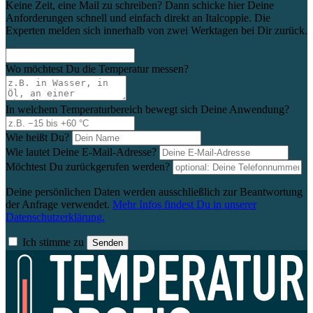
Keine Zeit, eine Mail zu schreiben? Dann schicke hier Deine
Anforderungen schnell und einfach direkt an Italcoppie. Die
Experten melden sich innerhalb von zwei Werktagen bei Dir zurück.
Wo möchtest Du die Temperatur messen?
In welchem Temperaturbereich bewegt sich Deine Anwendung?
Wie heißt Du?
Wie lautet Deine E-Mail-Adresse?
Möchtest Du zurückgerufen werden?
Deine persönlichen Daten werden ausschließlich zur Beantwortung
der Anfrage verwendet.
Mehr Infos findest Du in unserer
Datenschutzerklärung.
Ich stimme zu
Senden