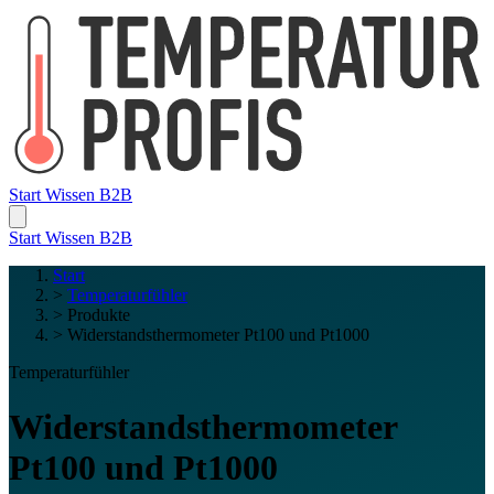
Start
Wissen
B2B
Start
Wissen
B2B
Start
>
Temperaturfühler
>
Produkte
>
Widerstandsthermometer Pt100 und Pt1000
Temperaturfühler
Widerstandsthermometer
Pt100 und Pt1000