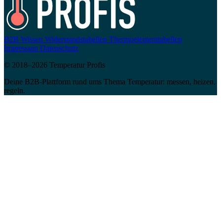
B2B
Wissen
Widerstandstabellen
Thermoelementtabellen
Impressum
Datenschutz
© 2018–2026 Temperatur Profis
Deine B2B-Plattform rund ums Thema Temperatur: messen, heizen,
regeln.