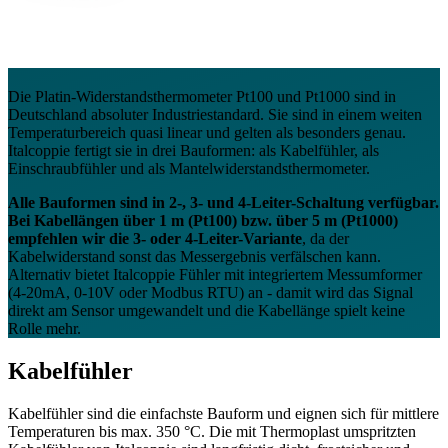
Die Platin-Widerstandsthermometer Pt100 und Pt1000 sind in
Deutschland absoluter Industriestandard. Sie sind in einem weiten
Temperaturbereich quasi linear und gelten als besonders genau.
Italcoppie fertigt sie in drei Bauformen: als Kabelfühler, als
Einschraubfühler und als Mantelwiderstandsthermometer.
Alle Bauformen sind in 2-, 3- und 4-Leiter-Schaltung verfügbar.
Bei Kabellängen über 1 m (Pt100) bzw. über 5 m (Pt1000)
empfehlen wir die 3- oder 4-Leiter-Variante
, da der
Kabelwiderstand sonst das Messergebnis verfälschen kann.
Alternativ bietet Italcoppie Fühler mit integriertem Messumformer
(4-20mA, 0-10V oder Modbus RTU) an - damit wird das Signal
direkt am Sensor umgewandelt und die Kabellänge spielt keine
Rolle mehr.
Kabelfühler
Kabelfühler sind die einfachste Bauform und eignen sich für mittlere
Temperaturen bis max. 350 °C. Die mit Thermoplast umspritzten